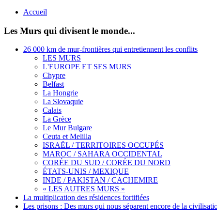
Accueil
Les Murs qui divisent le monde...
26 000 km de mur-frontières qui entretiennent les conflits
LES MURS
L'EUROPE ET SES MURS
Chypre
Belfast
La Hongrie
La Slovaquie
Calais
La Grèce
Le Mur Bulgare
Ceuta et Melilla
ISRAËL / TERRITOIRES OCCUPÉS
MAROC / SAHARA OCCIDENTAL
CORÉE DU SUD / CORÉE DU NORD
ÉTATS-UNIS / MEXIQUE
INDE / PAKISTAN / CACHEMIRE
« LES AUTRES MURS »
La multiplication des résidences fortifiées
Les prisons : Des murs qui nous séparent encore de la civilisati