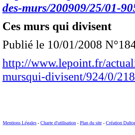
des-murs/200909/25/01-90
Ces murs qui divisent
Publié le 10/01/2008 N°18
http://www.lepoint.fr/actua
mursqui-divisent/924/0/21
Mentions Légales
-
Charte d'utilisation
-
Plan du site
-
Création Dalto